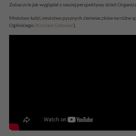
Zobaczcie jak wyglądał z naszej perspektywy dzień Organi
Mnóstwo ludzi, mnóstwo pysznych ziemniaczków na różne spo
Ogińskiego
(Kocham Gotować
).