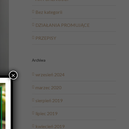
Bez kategorii
DZIAŁANIA PROMUJĄCE
PRZEPISY
Archiwa
×
wrzesień 2024
marzec 2020
sierpień 2019
lipiec 2019
kwiecień 2019