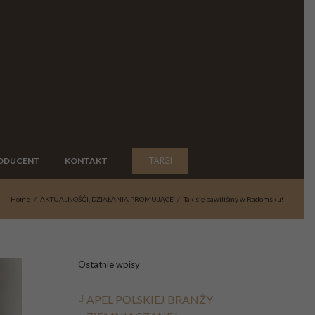
TARGI
ODUCENT
KONTAKT
Home
/
AKTUALNOŚĆI
,
DZIAŁANIA PROMUJĄCE
/
Tak się bawiliśmy w Radomsku!
Ostatnie wpisy
APEL POLSKIEJ BRANŻY