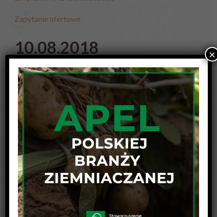
Zapytanie ofertowe
10.08.2018
×
W związku z realizacją projektu
„Działania
promocyjne mające na celu zwiększenie spożycia
ziemniaków”
realizowanego w ramach wsparcia
Funduszu Promocji Owoców i Warzyw,
Stowarzyszenie Polski Ziemniak zaprasza do złożenia
ofert na realizację przedmiotu zamówienia w ramach
zapytań ofertowych nr 7/2018/Promocja;
Termin nadsyłania ofert upływa: 21 sierpnia 2018
r.
7/2018/Promocja