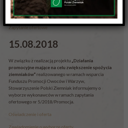
Załącznik-nr-1-Formularz-ofertowy_dlugopisy
Załącznik-nr-2-Oświadczenie
Zapytanie ofertowe
15.08.2018
W związku z realizacją projektu
„Działania
promocyjne mające na celu zwiększenie spożycia
ziemniaków”
realizowanego w ramach wsparcia
Funduszu Promocji Owoców i Warzyw,
Stowarzyszenie Polski Ziemniak informujemy o
wyborze wykonawców w ramach zapytania
ofertowego nr 5/2018/Promocja.
Oświadczenie i oferta
Zawiadomienie o wyborze oferty