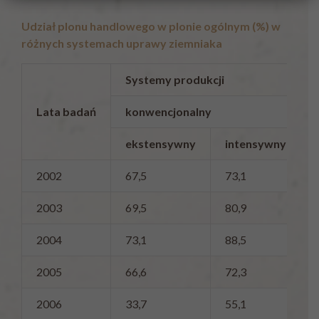
U
dział plonu handlowego w plonie ogólnym (%) w
różnych systemach uprawy ziemniaka
Systemy produkcji
Lata badań
konwencjonalny
ekstensywny
intensywny
2002
67,5
73,1
2003
69,5
80,9
2004
73,1
88,5
2005
66,6
72,3
2006
33,7
55,1