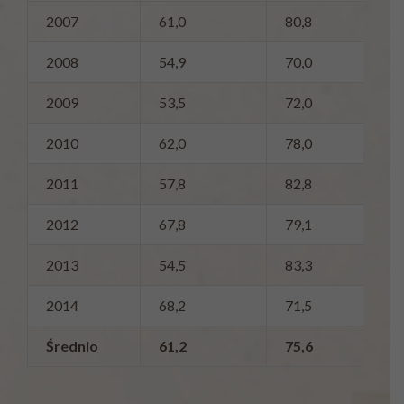
2007
61,0
80,8
2008
54,9
70,0
2009
53,5
72,0
2010
62,0
78,0
2011
57,8
82,8
2012
67,8
79,1
2013
54,5
83,3
2014
68,2
71,5
Średnio
61,2
75,6