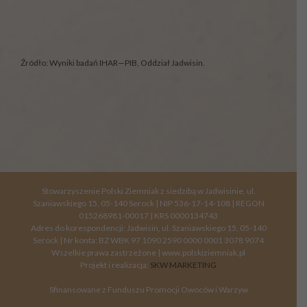
Źródło: Wyniki badań IHAR—PIB, Oddział Jadwisin.
Stowarzyszenie Polski Ziemniak z siedzibą w Jadwisinie, ul.
Szaniawskiego 15, 05-140 Serock | NIP 536-17-14-108 | REGON
015268981-00017 | KRS 0000134743
Adres do korespondencji: Jadwisin, ul. Szaniawskiego 15, 05-140
Serock | Nr konta: BZ WBK 97 1090 2590 0000 0001 3078 9074
Wszelkie prawa zastrzeżone | www.polskiziemniak.pl
Projekt i realizacja:
SKW MARKETING
Sfinansowane z Funduszu Promocji Owoców i Warzyw