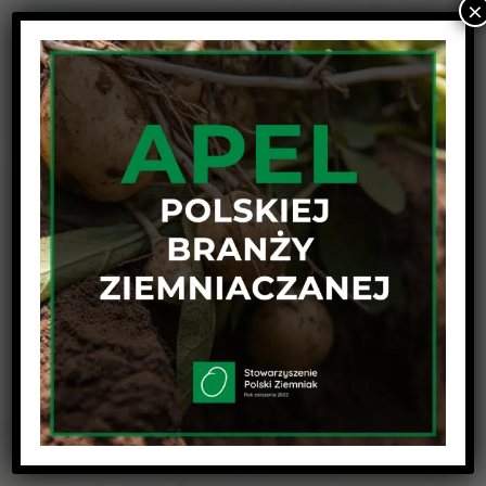
×
Źródło: Wyniki badań IHAR—PIB, Oddział Jadwisin; dane GUS.