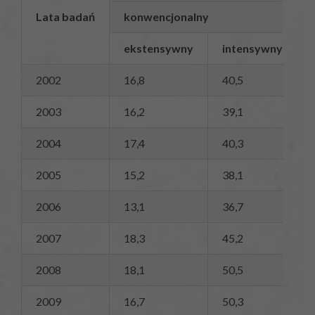
Lata badań
konwencjonalny
ekstensywny
intensywny
2002
16,8
40,5
2003
16,2
39,1
2004
17,4
40,3
2005
15,2
38,1
2006
13,1
36,7
2007
18,3
45,2
2008
18,1
50,5
2009
16,7
50,3