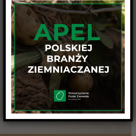
Udostępnij wpis na swojej platformie !
Facebook
Twitter
Linkedin
Reddit
Tumblr
Google+
Pinterest
Vk
Email