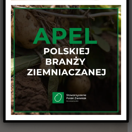
Udostępnij wpis na swojej platformie !
Facebook
Twitter
Linkedin
Reddit
Tumblr
Google+
Pinterest
Vk
Email