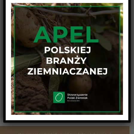
Udostępnij wpis na swojej platformie !
Facebook
Twitter
Linkedin
Reddit
Tumblr
Google+
Pinterest
Vk
Email