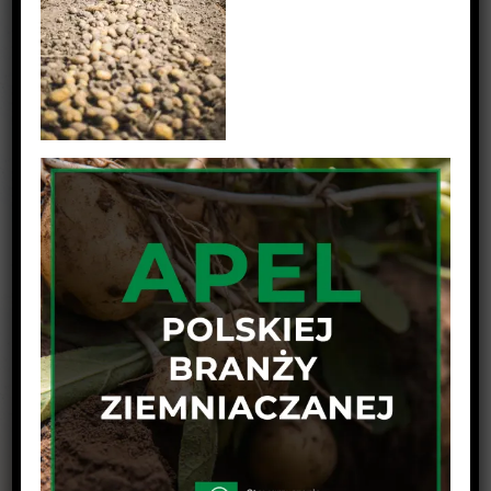
Udostępnij wpis na swojej platformie !
Facebook
Twitter
Linkedin
Reddit
Tumblr
Google+
Pinterest
Vk
Email