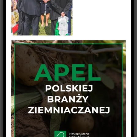
Udostępnij wpis na swojej platformie !
Facebook
Twitter
Linkedin
Reddit
Tumblr
Google+
Pinterest
Vk
Email