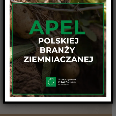
Udostępnij wpis na swojej platformie !
Facebook
Twitter
Linkedin
Reddit
Tumblr
Google+
Pinterest
Vk
Email