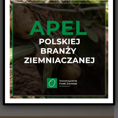
Udostępnij wpis na swojej platformie !
Facebook
Twitter
Linkedin
Reddit
Tumblr
Google+
Pinterest
Vk
Email