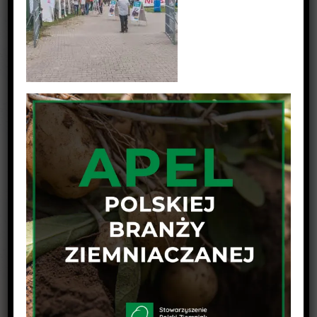
Udostępnij wpis na swojej platformie !
Facebook
Twitter
Linkedin
Reddit
Tumblr
Google+
Pinterest
Vk
Email