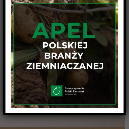
Udostępnij wpis na swojej platformie !
Facebook
Twitter
Linkedin
Reddit
Tumblr
Google+
Pinterest
Vk
Email