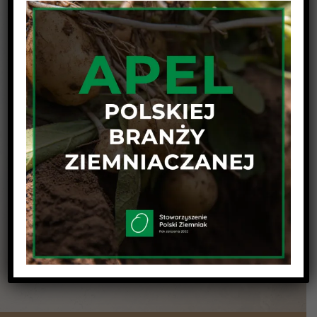
Udostępnij wpis na swojej platformie !
Facebook
Twitter
Linkedin
Reddit
Tumblr
Google+
Pinterest
Vk
Email