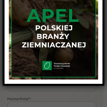
Formularz zgłoszeniowy:
Imię i nazwisko*:
Ilość osób*:
Nazwa firmy*: