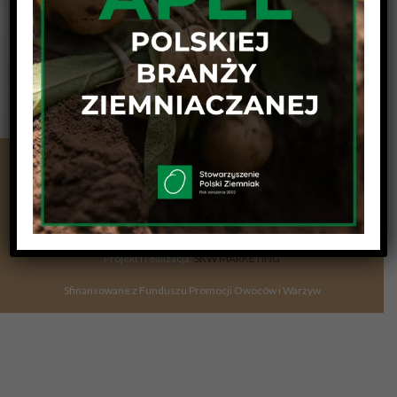
Stowarzyszenie Polski Ziemniak z siedzibą w Jadwisinie, ul.
Szaniawskiego 15, 05-140 Serock | NIP 536-17-14-108 | REGON
015268981-00017 | KRS 0000134743
Adres do korespondencji: Jadwisin, ul. Szaniawskiego 15, 05-140
Serock | Nr konta: BZ WBK 97 1090 2590 0000 0001 3078 9074
Wszelkie prawa zastrzeżone | www.polskiziemniak.pl
Projekt i realizacja:
SKW MARKETING
Sfinansowane z Funduszu Promocji Owoców i Warzyw