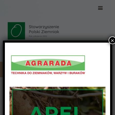
×
8312efc7ed70c16546e2e1229d180201