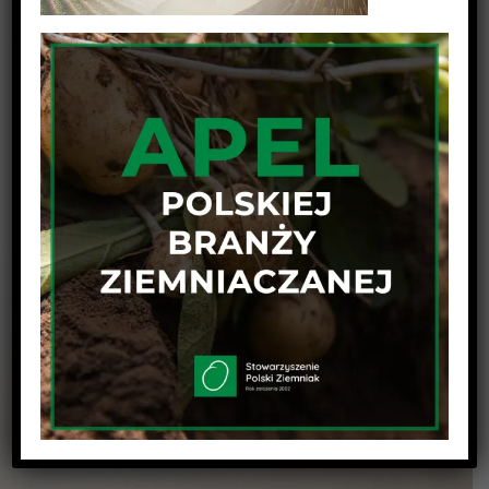
Udostępnij wpis na swojej platformie !
Facebook
Twitter
Linkedin
Reddit
Tumblr
Google+
Pinterest
Vk
Email